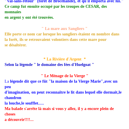
"Val-sans-retour" (forêt de Brocéliande), et qu'il emporta avec lui."
Ce camp fut ensuite occupé par les troupes de CESAR, des
monnaies
en argent y ont été trouvées.
" La mare aux Sangliers "
Elle porte ce nom car lorsque les sangliers étaient en nombre dans
la forêt, ils se retrouvaient volontiers dans cette mare pour
se désaltérer.
* La Rivière d'Argent *
Selon la légende " le domaine des fées d'Huelgoat "
" Le Ménage de la Vierge "
La
légende dit que ce fût "la maison de la Vierge Marie",avec un
peu
d'imagination, on peut reconnaître le lit dans lequel elle dormait,le
chaudron
la louche,le soufflet.....
Ma balade s'arrête là mais si vous y allez, il y a encore plein de
choses
a découvrir!!!!...