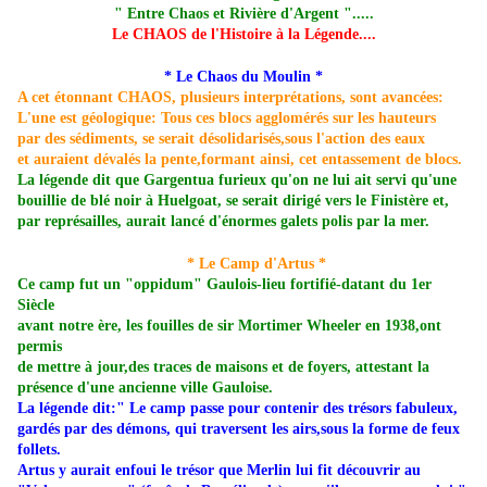
" Entre Chaos et Rivière d'Argent ".....
Le CHAOS de l'Histoire à la Légende....
* Le Chaos du Moulin *
A cet étonnant CHAOS, plusieurs interprétations, sont avancées:
L'une est géologique: Tous ces blocs agglomérés sur les hauteurs
par des sédiments, se serait désolidarisés,sous l'action des eaux
et auraient dévalés la pente,formant ainsi, cet entassement de blocs.
La légende dit que Gargentua furieux qu'on ne lui ait servi qu'une
bouillie de blé noir à Huelgoat, se serait dirigé vers le Finistère et,
par représailles, aurait lancé d'énormes galets polis par la mer.
* Le Camp d'Artus *
Ce camp fut un "oppidum"
Gaulois-lieu fortifié-datant du 1er
Siècle
avant notre ère, les fouilles de sir Mortimer Wheeler en 1938,ont
permis
de mettre à jour,des traces de maisons et de foyers, attestant la
présence d'une ancienne ville Gauloise.
La légende dit:" Le camp passe pour contenir des trésors fabuleux,
gardés par des démons, qui traversent les airs,sous la forme de feux
follets.
Artus y aurait enfoui le trésor que Merlin lui fit découvrir au