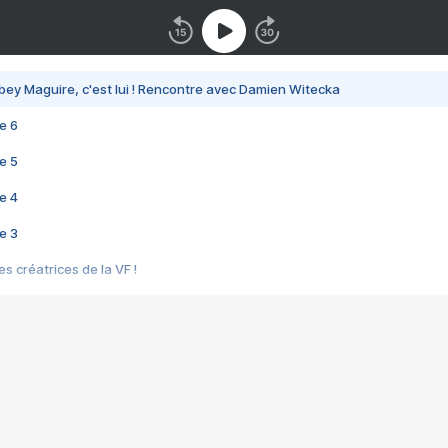
bey Maguire, c'est lui ! Rencontre avec Damien Witecka
e 6
e 5
e 4
e 3
s créatrices de la VF !
e 2
e 1
e Mektoub My Love arrive enfin ! Rencontre avec Shaïn Boumedine et Sal
i : après Toni en famille