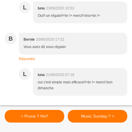
L
luna
23/06/2020 10:53
Oui!! un régale!!<br /> merci!! kiss<br />
B
Bernie
20/06/2020 17:52
Vous avez dû vous régaler
Répondre
L
luna
21/06/2020 07:18
oui c'est simple mais efficace!!<br /> merci! bon
dimanche
< Prune !! Ho!!
Music Sunday !! >