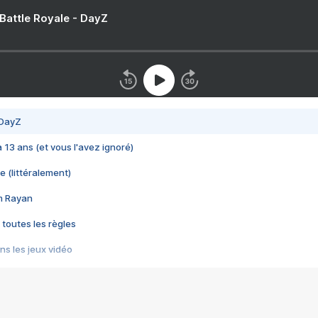
 Battle Royale - DayZ
 DayZ
 a 13 ans (et vous l'avez ignoré)
e (littéralement)
im Rayan
 toutes les règles
s les jeux vidéo
us choquant de Rockstar ? - Le scandale BULLY
e plus moche de Steam