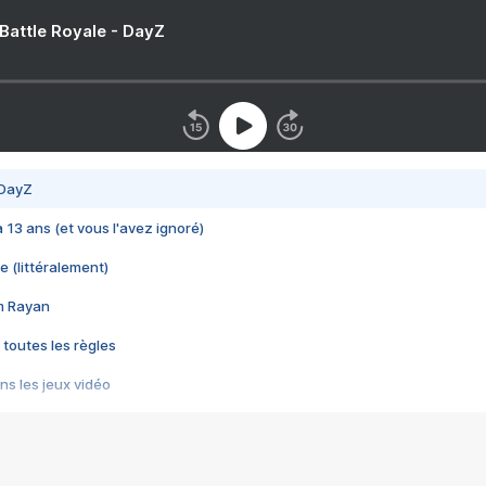
 Battle Royale - DayZ
 DayZ
 a 13 ans (et vous l'avez ignoré)
e (littéralement)
im Rayan
 toutes les règles
s les jeux vidéo
us choquant de Rockstar ? - Le scandale BULLY
e plus moche de Steam