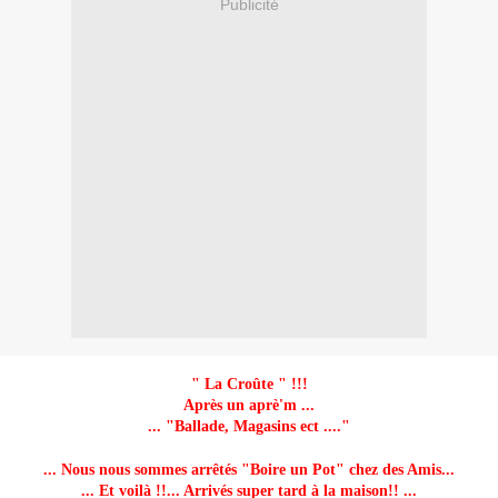
Publicité
" La Croûte " !!!
Après un aprè'm ...
... "Ballade, Magasins ect ...."
... Nous nous sommes arrêtés "Boire un Pot" chez des Amis...
... Et voilà !!... Arrivés super tard à la maison!! ...