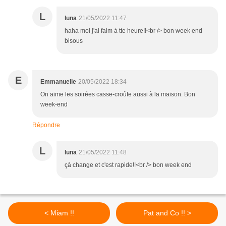
L
luna
21/05/2022 11:47
haha moi j'ai faim à tte heure!!<br /> bon week end
bisous
E
Emmanuelle
20/05/2022 18:34
On aime les soirées casse-croûte aussi à la maison. Bon
week-end
Répondre
L
luna
21/05/2022 11:48
çà change et c'est rapide!!<br /> bon week end
< Miam !!
Pat and Co !! >