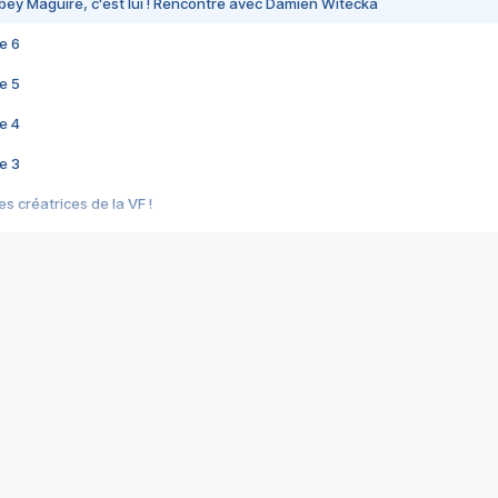
bey Maguire, c'est lui ! Rencontre avec Damien Witecka
e 6
e 5
e 4
e 3
s créatrices de la VF !
e 2
e 1
e Mektoub My Love arrive enfin ! Rencontre avec Shaïn Boumedine et Sal
i : après Toni en famille
elle réalise le bouleversant Dites lui que je l'aime
ais ! Rencontre autour de Vie privée de Rebecca Zlotowski
 de Marguerite, Grave... Rencontre avec Ella Rumpf