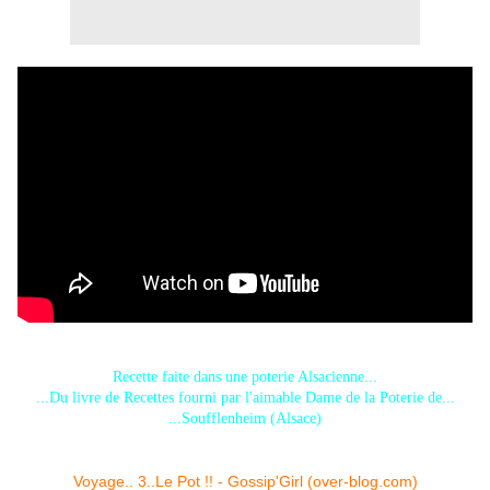
Recette faite dans une poterie Alsacienne...
...Du livre de Recettes fourni par l'aimable Dame de la Poterie de...
...Soufflenheim (Alsace)
Tu veux voir de belles poteries ?...
Voyage.. 3..Le Pot !! - Gossip'Girl (over-blog.com)