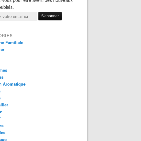
-vous pour être averti des nouveaux
publiés.
ORIES
ne Familiale
ger
mes
es
n Aromatique
s
s
iller
ce
f
es
les
age