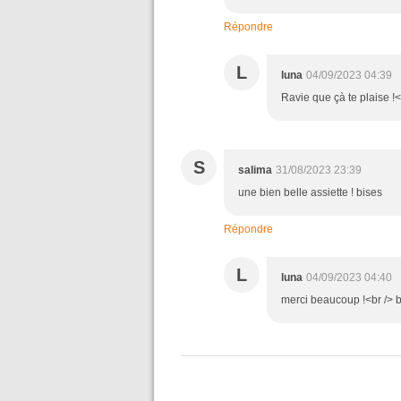
Répondre
L
luna
04/09/2023 04:39
Ravie que çà te plaise !
S
salima
31/08/2023 23:39
une bien belle assiette ! bises
Répondre
L
luna
04/09/2023 04:40
merci beaucoup !<br /> 