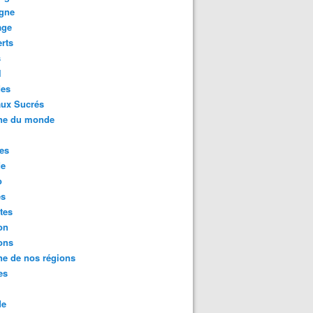
agne
age
rts
s
l
des
aux Sucrés
ine du monde
es
de
o
es
tes
on
ons
ne de nos régions
es
de