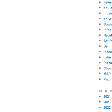
Fêtes
boul
musiq
poiv
Boul
Infos
Recet
Actif
Défi
Idées
Italie
Pizza
Choc
MAP
Plat
ARCHI
2024
2023
2022