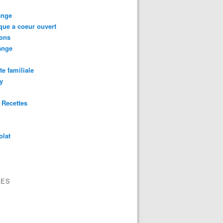
ange
ue a coeur ouvert
rons
ange
te familiale
ry
 Recettes
olat
VES