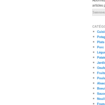
Abonnez
articles 
Email
CATÉG
Cuisi
Pota
Plats
Porc
Légu
Patat
Jardi
Oeuf
Fruit
Poula
Alsa
Boeu
Sauc
Nouil
From