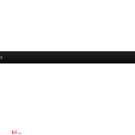
ct
Ici ...