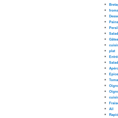
Bret
from
Desse
Pain
Persi
Sala
Gâte
cuis
plat
Entré
Sala
Apér
Epic
Toma
Oign
Oign
cuisi
Frais
Ail
Rapi