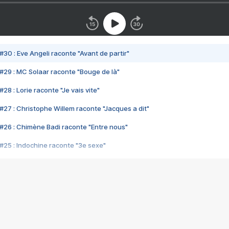
#30 : Eve Angeli raconte "Avant de partir"
#29 : MC Solaar raconte "Bouge de là"
28 : Lorie raconte "Je vais vite"
#27 : Christophe Willem raconte "Jacques a dit"
#26 : Chimène Badi raconte "Entre nous"
#25 : Indochine raconte "3e sexe"
#24 : Zaho raconte "C'est chelou"
#23 : Patrick Bruel raconte "Au café des délices"
#22 : Kyo raconte "Le chemin"
#21 : Nolwenn Leroy raconte "Cassé"