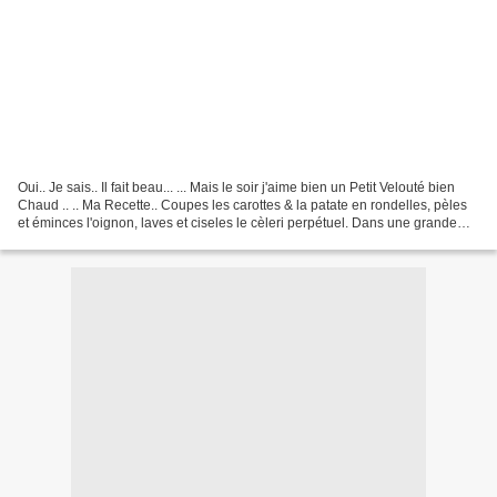
Oui.. Je sais.. Il fait beau... ... Mais le soir j'aime bien un Petit Velouté bien
Chaud .. .. Ma Recette.. Coupes les carottes & la patate en rondelles, pèles
et éminces l'oignon, laves et ciseles le cèleri perpétuel. Dans une grande
casserole, fais...