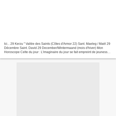
Ici... 29 Kerzu " Vallée des Saints (Côtes d'Armor 22) Sant. Maeleg / Maël 29
Décembre Saint. David 29 December/Wintermaand (mois d'hiver) Mon
Horoscope Celte du jour : L'imaginaire du jour se fait empreint de jeunesse
et de nervosité. Cherchez le contact...