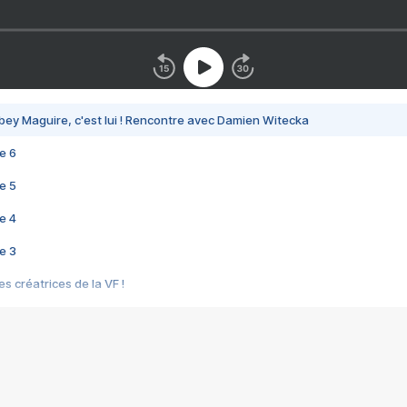
bey Maguire, c'est lui ! Rencontre avec Damien Witecka
e 6
e 5
e 4
e 3
s créatrices de la VF !
e 2
e 1
e Mektoub My Love arrive enfin ! Rencontre avec Shaïn Boumedine et Sal