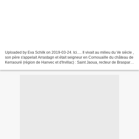
Uploaded by Eva Schilk on 2019-03-24. Ici..... Il vivait au milieu du Ve siècle ,
son père s'appelait Arrastagn et était seigneur en Cornouaille du château de
Kerraouré (région de Hanvec et d'Irvillac) : Saint Jaoua, recteur de Brasparts,
fiy choix de...