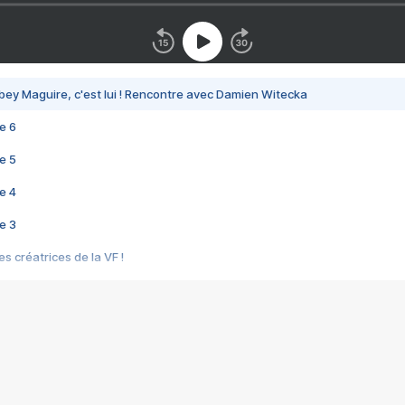
bey Maguire, c'est lui ! Rencontre avec Damien Witecka
e 6
e 5
e 4
e 3
s créatrices de la VF !
e 2
e 1
e Mektoub My Love arrive enfin ! Rencontre avec Shaïn Boumedine et Sal
i : après Toni en famille