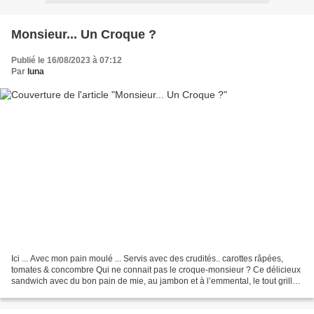
Monsieur... Un Croque ?
Publié le 16/08/2023 à 07:12
Par
luna
Ici ... Avec mon pain moulé ... Servis avec des crudités.. carottes râpées,
tomates & concombre Qui ne connait pas le croque-monsieur ? Ce délicieux
sandwich avec du bon pain de mie, au jambon et à l’emmental, le tout grillé
pour donner un goût savoureux...