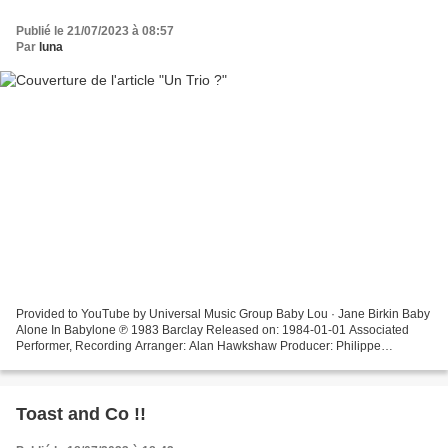
Publié le 21/07/2023 à 08:57
Par
luna
Provided to YouTube by Universal Music Group Baby Lou · Jane Birkin Baby
Alone In Babylone ℗ 1983 Barclay Released on: 1984-01-01 Associated
Performer, Recording Arranger: Alan Hawkshaw Producer: Philippe
Lerichomme Author: Serge Gainsbourg Composer:...
Toast and Co !!