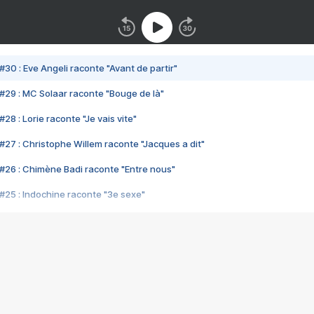
#30 : Eve Angeli raconte "Avant de partir"
#29 : MC Solaar raconte "Bouge de là"
28 : Lorie raconte "Je vais vite"
#27 : Christophe Willem raconte "Jacques a dit"
#26 : Chimène Badi raconte "Entre nous"
#25 : Indochine raconte "3e sexe"
#24 : Zaho raconte "C'est chelou"
#23 : Patrick Bruel raconte "Au café des délices"
#22 : Kyo raconte "Le chemin"
#21 : Nolwenn Leroy raconte "Cassé"